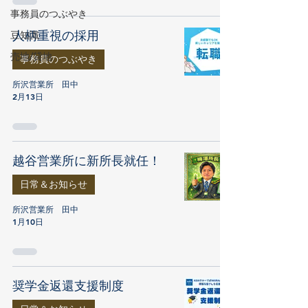
事務員のつぶやき
人柄重視の採用
豆知識
売地/貸地
事務員のつぶやき
所沢営業所 田中
2月13日
越谷営業所に新所長就任！
日常＆お知らせ
所沢営業所 田中
1月10日
奨学金返還支援制度