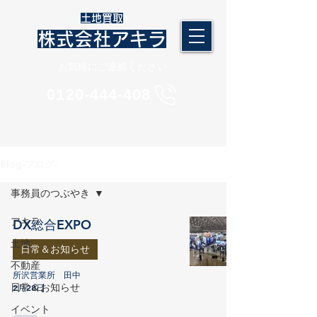
​土地買取
株式会社アキラ
​お気軽にご連絡ください
​0120-444-408
Blog-ブログ-
事務員のつぶやき
アキラ
DX総合EXPO
土地
日常＆お知らせ
不動産
所沢営業所 田中
日常＆お知らせ
2月28日
イベント