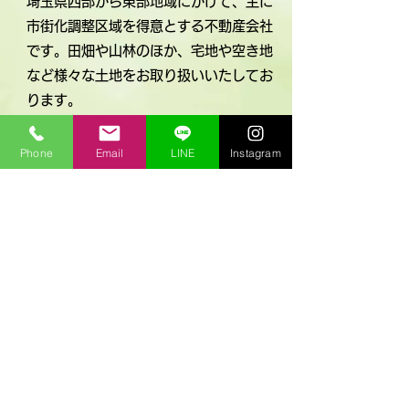
埼玉県西部から東部地域にかけて、主に
市街化調整区域を得意とする不動産会社
です。田畑や山林のほか、宅地や空き地
など様々な土地をお取り扱いいたしてお
ります。
​弊社は「買取業務」に特化しており、
専
Phone
Email
LINE
Instagram
門の知識を心得たスタッフが安心と信頼
をご提案いたします。大切な資産のお悩
みに寄り添い、お客様に笑顔になってい
ただけるよう、誠心誠意ご対応させてい
ただいております。
​査定に費用は一切戴いておりません。ど
んなことでもお気軽にご相談ください。