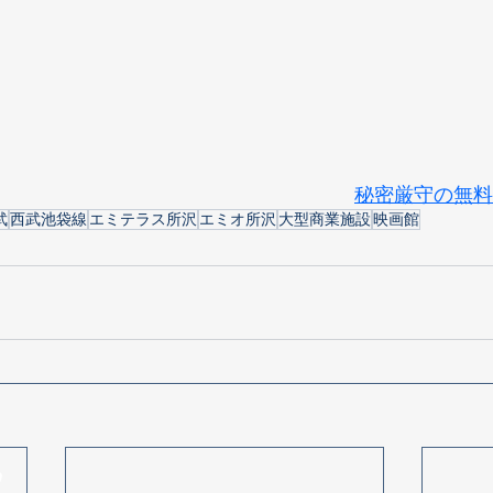
秘密厳守の無料
武
西武池袋線
エミテラス所沢
エミオ所沢
大型商業施設
映画館
ラ