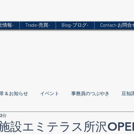
会社情報-
Trade-売買-
Blog-ブログ-
Contact-お問合
常＆お知らせ
イベント
事務員のつぶやき
豆知
 2分
施設エミテラス所沢OPEN