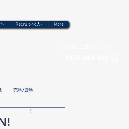
せ-
Recruit-求人-
More
​お気軽にご連絡ください
​0120-444-408
識
売地/貸地
!