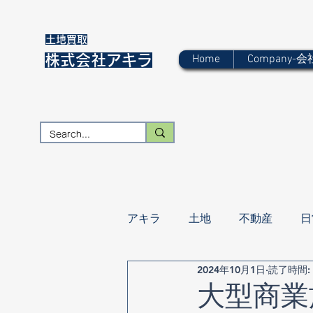
​土地買取
株式会社アキラ
Home
Company-
アキラ
土地
不動産
日
2024年10月1日
読了時間:
大型商業