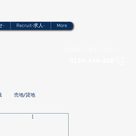
せ-
Recruit-求人-
More
​お気軽にご連絡ください
​0120-444-408
識
売地/貸地