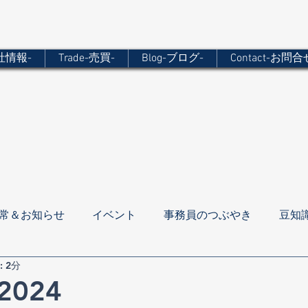
会社情報-
Trade-売買-
Blog-ブログ-
Contact-お問合
常＆お知らせ
イベント
事務員のつぶやき
豆知
 2分
024