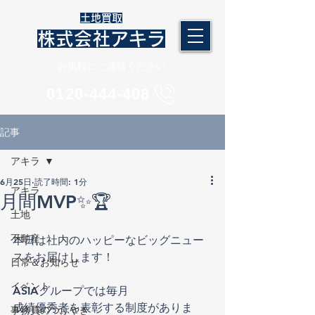
​土地買取
株式会社アキラ
​お気軽にご連絡ください
​0120-444-408
記事
アキラ
6月25日
読了時間: 1分
アキラ
月間MVP✨🏆
土地
不動産
本日は社内のハッピーなビッグニュー
スをお届けします！
日常＆お知らせ
イベント
ASIAグループでは毎月
成績優秀者を表彰する制度がありま
事務員のつぶやき