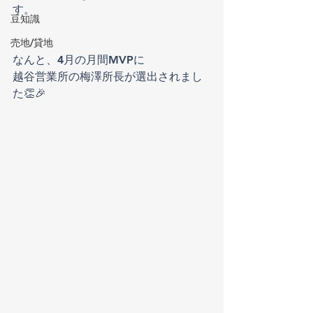
す。
豆知識
売地/貸地
なんと、4月の月間MVPに
越谷営業所の梅澤所長が選出されまし
た👏🎉