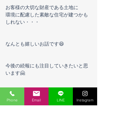
お客様の大切な財産である土地に
環境に配慮した素敵な住宅が建つかも
しれない・・・
なんとも嬉しいお話です😆
今後の続報にも注目していきたいと思
います🤗
他にも色々とGX補助金や不動産につい
Phone
Email
LINE
Instagram
てブログを書いています。
是非そちらもご覧くださいませ😆