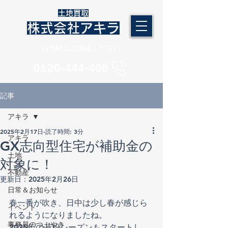
​土地買取
株式会社アキラ
​お気軽にご連絡ください
​0120-444-408
記事
アキラ
2025年2月17日
読了時間: 3分
アキラ
GX志向型住宅が補助金の
土地
対象に！
不動産
更新日：
2025年2月26日
日常＆お知らせ
春一番が吹き、日中は少し春が感じら
イベント
れるようになりましたね。
事務員のつぶやき
2025年の花粉シーズンもスタートし、